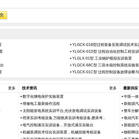
置
•
YLGCK-01B型过程装备安装调试技术
置
•
YLGCK-01D型 过程自动化控制工程实
•
YLGLX-01型 工业锅炉模拟实训装置
平台
•
YLGCK-68C型 三容水箱控制系统实验
置
•
YLGCK-01C型 过程控制设备故障诊
更多
技术资讯
更多
最新供应
•
数字化继电保护实验装置
•
中医—体
•
维修电工最新操作流程
•
新能源汽
台
•
太阳能发电系统实训平台,光伏发电调试实训设备
•
整车分解
•
镗床实训考核设备,万能铣床实训考核设备,磨床考...
•
电动汽车
•
电气控制液压实训设备，开放式液压实验台
•
新能源汽
•
机械装调技术综合实训装置，机械技能考核设备
•
物联网综