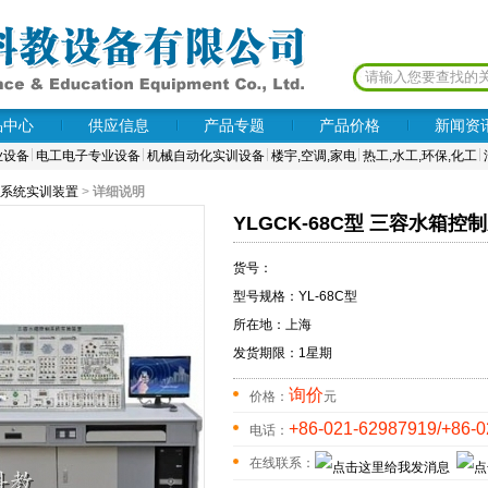
品中心
供应信息
产品专题
产品价格
新闻资
业设备
电工电子专业设备
机械自动化实训设备
楼宇,空调,家电
热工,水工,环保,化工
系统实训装置
>
详细说明
YLGCK-68C型 三容水箱
货号：
型号规格：YL-68C型
所在地：上海
发货期限：1星期
询价
价格：
元
+86-021-62987919/+86-
电话：
在线联系：