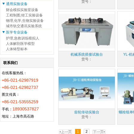
货号：
通用实验设备
财会模拟实验室设备
工程制图,钳工实验设备
物理,化学,生物实验设备
城市轨交通讯实验系统
医学专业设备
护理,急救训练模拟人
人体解剖医学模型
人体铸型标本
机械系统搭接试验台
YL-
货号：
联系我们
在线客服热线：
+86-021-62987919
+86-021-62982737
图文传真：
+86-021-53555259
18930537827
手机：
齿轮传动实验台
螺栓组单
地址：上海市高石路
货号：
1
2