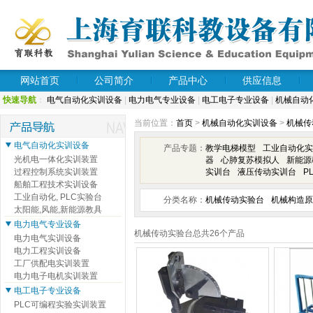
网站首页
公司简介
产品中心
供应信息
快速导航
：
电气自动化实训设备
|
电力电气专业设备
|
电工电子专业设备
|
机械自动
当前位置：
首页
>
机械自动化实训设备
>
机械传
电气自动化实训设备
产品专题：
教学电梯模型
工业自动化实
光机电一体化实训装置
器
心肺复苏模拟人
新能源
过程控制系统实训装置
实训台
液压传动实训台
P
船舶工程技术实训设备
工业自动化, PLC实验台
分类名称：
机械传动实验台
机械构造原
太阳能,风能,新能源教具
电力电气专业设备
机械传动实验台总共26个产品
电力电气实训设备
电力工程实训设备
工厂供配电实训装置
电力电子电机实训装置
电工电子专业设备
PLC可编程实验实训装置