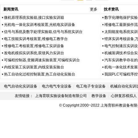
新闻资讯
更多
技术资讯
•
微机原理系统实验箱,接口实验实训箱
•
数字化继电保护实验
•
光机电一体化实训考核装置,光机电实训设备
•
维修电工最新操作流
•
信号与系统及数字处理实验箱,信号与系统实训台
•
太阳能发电系统实训
•
电工技能实训考核装置,维修电工教学台
•
镗床实训考核设备,万
•
维修电工考核装置,维修电工实训设备
•
电气控制液压实训设
•
发电机模拟实训系统,双馈风力实训台
•
机械装调技术综合实
•
可编程控制器,变频调速实验装置,可编程实训台
•
汽车实训教学存在的
•
内线安装工实训装置,内线安装实验台
•
机电一体化技术发展
•
热工自动化过程控制装置,热工自动化实验台
•
我国PLC可编程序
电气自动化实训设备
|
电力电气专业设备
|
电工电子专业设备
|
机械自动化实训
友情链接：
上海育联实验设备制造有限公司
|
教学设备
|
心肺复苏模拟人
© Copyright 2000~2022 上海育联科教设备